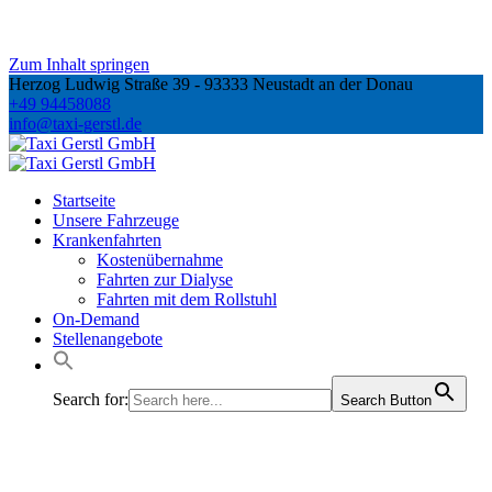
Zum Inhalt springen
Herzog Ludwig Straße 39 - 93333 Neustadt an der Donau
+49 94458088
info@taxi-gerstl.de
Startseite
Unsere Fahrzeuge
Krankenfahrten
Kostenübernahme
Fahrten zur Dialyse
Fahrten mit dem Rollstuhl
On-Demand
Stellenangebote
Search for:
Search Button