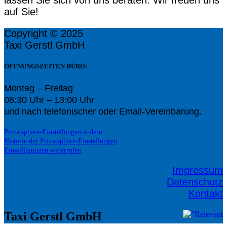
lassen Sie sich von uns beraten. Wir freuen uns
auf Sie!
Copyright © 2025
Taxi Gerstl GmbH
ÖFFNUNGSZEITEN BÜRO:
Montag – Freitag
08:30 Uhr – 13:00 Uhr
und nach telefonischer oder Email-Vereinbarung.
Privatsphäre-Einstellungen ändern
Historie der Privatsphäre-Einstellungen
Einwilligungen widerrufen
Impressum
Datenschutz
Kontakt
Taxi Gerstl GmbH