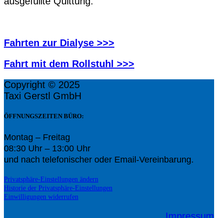
ausgefüllte Quittung.
Fahrten zur Dialyse >>>
Fahrt mit dem Rollstuhl >>>
Copyright © 2025
Taxi Gerstl GmbH
ÖFFNUNGSZEITEN BÜRO:
Montag – Freitag
08:30 Uhr – 13:00 Uhr
und nach telefonischer oder Email-Vereinbarung.
Privatsphäre-Einstellungen ändern
Historie der Privatsphäre-Einstellungen
Einwilligungen widerrufen
Impressum