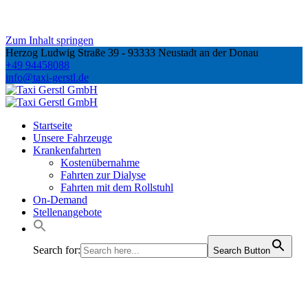
Zum Inhalt springen
Herzog Ludwig Straße 39 - 93333 Neustadt an der Donau
+49 94458088
info@taxi-gerstl.de
Startseite
Unsere Fahrzeuge
Krankenfahrten
Kostenübernahme
Fahrten zur Dialyse
Fahrten mit dem Rollstuhl
On-Demand
Stellenangebote
Search for:
Search Button