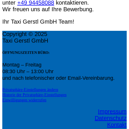
unter
+49 94458088
kontaktieren.
Wir freuen uns auf Ihre Bewerbung.
Ihr Taxi Gerstl GmbH Team!
Copyright © 2025
Taxi Gerstl GmbH
ÖFFNUNGSZEITEN BÜRO:
Montag – Freitag
08:30 Uhr – 13:00 Uhr
und nach telefonischer oder Email-Vereinbarung.
Privatsphäre-Einstellungen ändern
Historie der Privatsphäre-Einstellungen
Einwilligungen widerrufen
Impressum
Datenschutz
Kontakt