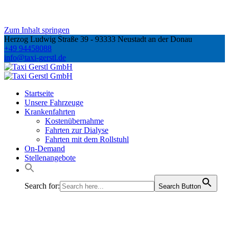
Zum Inhalt springen
Herzog Ludwig Straße 39 - 93333 Neustadt an der Donau
+49 94458088
info@taxi-gerstl.de
Startseite
Unsere Fahrzeuge
Krankenfahrten
Kostenübernahme
Fahrten zur Dialyse
Fahrten mit dem Rollstuhl
On-Demand
Stellenangebote
Search for:
Search Button